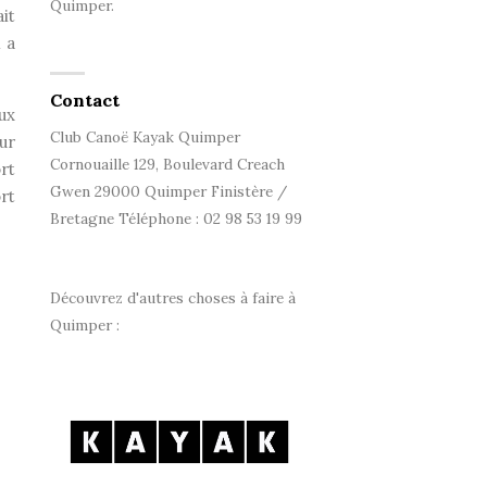
Quimper.
it
 a
Contact
ux
Club Canoë Kayak Quimper
ur
Cornouaille 129, Boulevard Creach
rt
Gwen 29000 Quimper Finistère /
rt
Bretagne Téléphone : 02 98 53 19 99
Découvrez d'autres choses à faire à
Quimper :