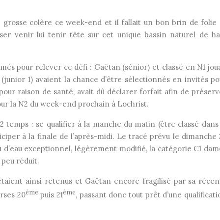
 grosse colère ce week-end et il fallait un bon brin de folie 
r venir lui tenir tête sur cet unique bassin naturel de ha
s pour relever ce défi : Gaëtan (sénior) et classé en N1 joua
 (junior 1) avaient la chance d’être sélectionnés en invités po
pour raison de santé, avait dû déclarer forfait afin de préserv
our la N2 du week-end prochain à Lochrist.
 2 temps : se qualifier à la manche du matin (être classé dans 
ciper à la finale de l’après-midi. Le tracé prévu le dimanche 
eau d’eau exceptionnel, légèrement modifié, la catégorie C1 dam
peu réduit.
étaient ainsi retenus et Gaëtan encore fragilisé par sa récen
ème
ème
urses 20
puis 21
, passant donc tout prêt d’une qualificat