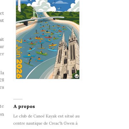
et
ut
it
ur
er
la
28
es
te
A propos
ion
Le club de Canoë Kayak est situé au
centre nautique de Creac'h Gwen à