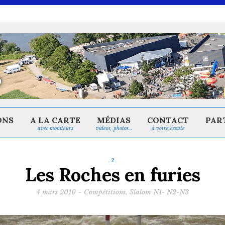
ONS
A LA CARTE
MÉDIAS
CONTACT
PAR
avec moniteurs
videos, photos…
à votre écoute
2
Les Roches en furies
4 mars 2010
-
Compétitions
,
Slalom N1- N2-N3