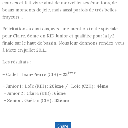
courses et fait vivre ainsi de merveilleuses émotions, de
beaux moments de joie, mais aussi parfois de très belles
frayeurs…
Félicitations à eux tous, avec une mention toute spéciale
pour Claire, 6ème en K1D Junior et qualifiée pour la 1/2
finale sur le haut de bassin. Nous leur donnons rendez-vous
à Metz en juillet 2011…
Les résultats :
ème
– Cadet : Jean-Pierre (C1H) –
23
– Junior 1 : Loïc (K1H) :
20ème
/
Loïc (C2H) :
4ème
– Junior 2 : Claire (K1D) :
6ème
– Sénior : Gaëtan (C1H) :
33ème
Share