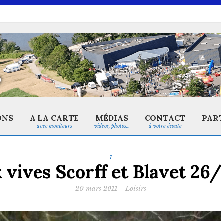
ONS
A LA CARTE
MÉDIAS
CONTACT
PAR
avec moniteurs
videos, photos…
à votre écoute
7
ives Scorff et Blavet 26/
20 mars 2011
-
Loisirs