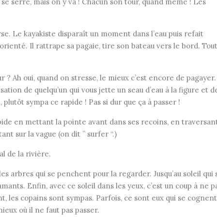
se serre, mais on y va ! Chacun son tour, quand même ! Les
se. Le kayakiste disparaît un moment dans l’eau puis refait
sorienté. Il rattrape sa pagaie, tire son bateau vers le bord. Tou
!
eur ? Ah oui, quand on stresse, le mieux c’est encore de pagayer.
sation de quelqu’un qui vous jette un seau d’eau à la figure et d
plutôt sympa ce rapide ! Pas si dur que ça à passer !
ide en mettant la pointe avant dans ses recoins, en traversan
tant sur la vague (on dit ” surfer “.)
 de la rivière.
les arbres qui se penchent pour la regarder. Jusqu’au soleil qui 
iamants. Enfin, avec ce soleil dans les yeux, c’est un coup à ne p
nt, les copains sont sympas. Parfois, ce sont eux qui se cognent
ieux où il ne faut pas passer.