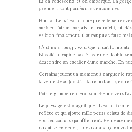
Et on redescend, et on embarque. La gorge 
premiers sont passés sans encombre.
Hou là ! Le bateau qui me précède se renver
surface, l’air mi-surpris, mi-rafraîchi, mi-dé
va bien, finalement. Il aurait pu se faire mal 
C’est mon tour, j’y vais. Que disait le monit
Et voilà, le rapide passé avec une double sen
descendre un escalier d’une marche. En fait, 
Certains jouent un moment à narguer le rap
la veine d’eau (on dit ” faire un bac “), en res
Puis le groupe reprend son chemin vers l’aval
Le paysage est magnifique ! L’eau qui coule, 
reflète et qui ajoute mille petits éclats de d
voir les cailloux qui affleurent. Heureuseme
ou qui se coincent, alors comme ça on voit m