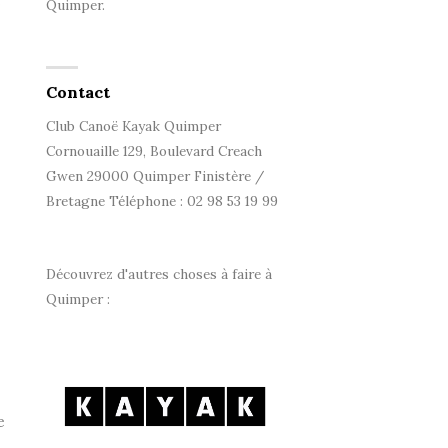
e
Quimper.
Contact
Club Canoë Kayak Quimper
Cornouaille 129, Boulevard Creach
Gwen 29000 Quimper Finistère /
Bretagne Téléphone : 02 98 53 19 99
Découvrez d'autres choses à faire à
Quimper :
e