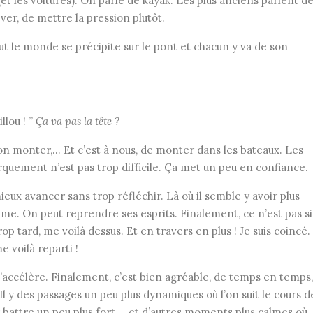
et les voitures). On parle de kayak. Les plus anciens parlent d
ver, de mettre la pression plutôt.
t le monde se précipite sur le pont et chacun y va de son
llou ! ”
Ça va pas la tête ?
sion monter,… Et c’est à nous, de monter dans les bateaux. Les
quement n’est pas trop difficile. Ça met un peu en confiance.
ux avancer sans trop réfléchir. Là où il semble y avoir plus
alme. On peut reprendre ses esprits. Finalement, ce n’est pas si
op tard, me voilà dessus. Et en travers en plus ! Je suis coincé.
e voilà reparti !
au s’accélère. Finalement, c’est bien agréable, de temps en temps,
l y des passages un peu plus dynamiques où l’on suit le cours d
ur battre un peu plus fort,… et d’autres moments plus calmes où