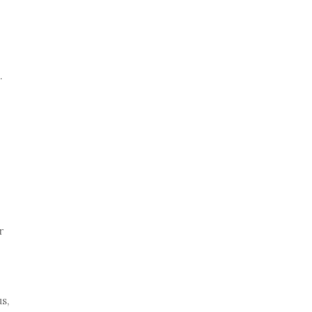
.
r
s,