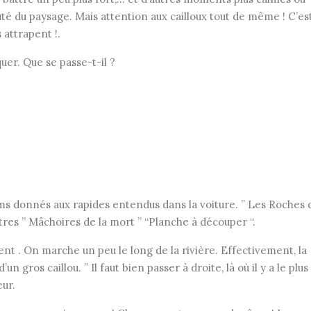
auté du paysage. Mais attention aux cailloux tout de même ! C’es
attrapent !.
er. Que se passe-t-il ?
oms donnés aux rapides entendus dans la voiture. ” Les Roches 
 autres ” Mâchoires de la mort ” “Planche à découper “.
ent . On marche un peu le long de la rivière. Effectivement, la
n gros caillou. ” Il faut bien passer à droite, là où il y a le plus
eur.