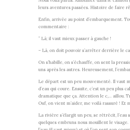
Nous voilà partis. Ambiance dans le camion (
leurs aventures passées. Histoire de faire rê
Enfin, arrivée au point d’embarquement. Tou
commentaire :
” Là; il vaut mieux passer à gauche !
– Là, on doit pouvoir s’arrêter derrière le cai
On s’habille, on s’échauffe, on sent la pres
uns après les autres. Heureusement, l’embar
Le départ est un peu mouvementé. Il vaut mie
d’eau qui coure. Ensuite, c’est un peu plus c
dramatique que ça. Attention le c,… aillou. Tr
Ouf, on vient m’aider, me voilà rassuré ! Et m
La rivière s’élargit un peu, se rétrécit, l’e
quelques embruns nous mouillent le visage. I
l’eau (il vaut mieux) et où l’on sent son coe