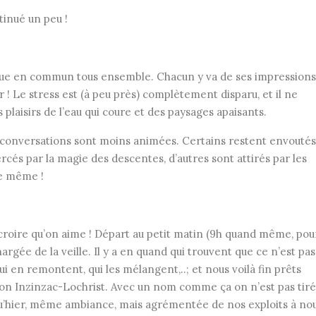
ntinué un peu !
ue en commun tous ensemble. Chacun y va de ses impressions
! Le stress est (à peu près) complètement disparu, et il ne
plaisirs de l’eau qui coure et des paysages apaisants.
s conversations sont moins animées. Certains restent envoutés
rcés par la magie des descentes, d’autres sont attirés par les
de même !
t croire qu’on aime ! Départ au petit matin (9h quand même, pou
rgée de la veille. Il y a en quand qui trouvent que ce n’est pas
i en remontent, qui les mélangent,..; et nous voilà fin prêts
tion Inzinzac-Lochrist. Avec un nom comme ça on n’est pas tiré
qu’hier, même ambiance, mais agrémentée de nos exploits à nou