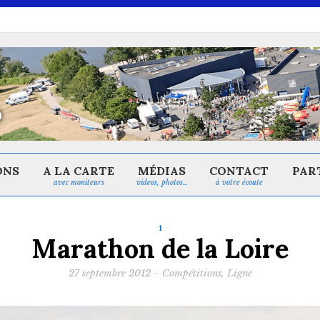
ONS
A LA CARTE
MÉDIAS
CONTACT
PAR
avec moniteurs
videos, photos…
à votre écoute
1
Marathon de la Loire
27 septembre 2012
-
Compétitions
,
Ligne