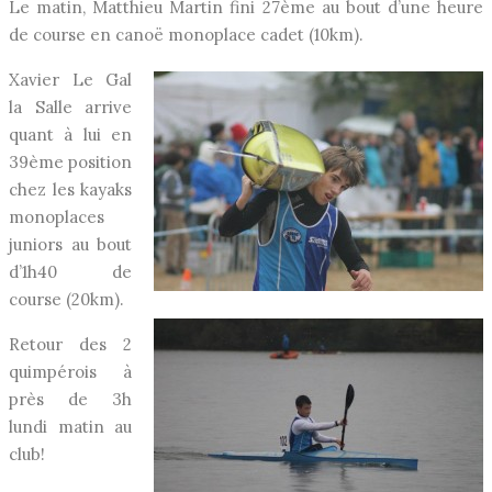
Le matin, Matthieu Martin fini 27ème au bout d’une heure
de course en canoë monoplace cadet (10km).
Xavier Le Gal
la Salle arrive
quant à lui en
39ème position
chez les kayaks
monoplaces
juniors au bout
d’1h40 de
course (20km).
Retour des 2
quimpérois à
près de 3h
lundi matin au
club!