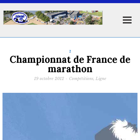
2
Championnat de France de
marathon
19 octobre 2012
-
Compétitions
,
Ligne