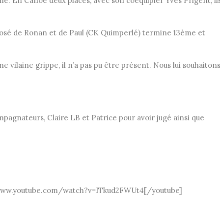
 En Canoë deux places, avec son coéquipier Yves Prigent, il
posé de Ronan et de Paul (CK Quimperlé) termine 13ème et
e vilaine grippe, il n’a pas pu être présent. Nous lui souhaiton
pagnateurs, Claire LB et Patrice pour avoir jugé ainsi que
//www.youtube.com/watch?v=ITkud2FWUt4[/youtube]