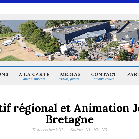
ONS
A LA CARTE
MÉDIAS
CONTACT
PAR
avec moniteurs
videos, photos…
à votre écoute
2
tif régional et Animation
Bretagne
11 décembre 2012
-
Slalom N1- N2-N3