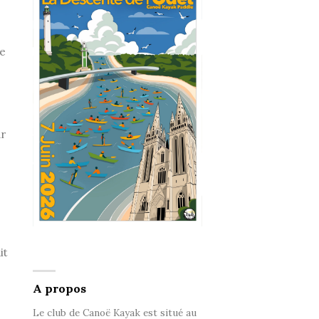
De
ur
it
A propos
Le club de Canoë Kayak est situé au