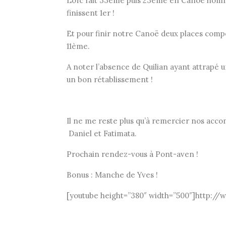
Loïc fait 33ème puis 23ème en Canoë homme.
finissent 1er !
Et pour finir notre Canoë deux places com
11ème.
A noter l’absence de Quilian ayant attrapé un
un bon rétablissement !
Il ne me reste plus qu’à remercier nos accom
Daniel et Fatimata.
Prochain rendez-vous à Pont-aven !
Bonus : Manche de Yves !
[youtube height=”380″ width=”500″]http: