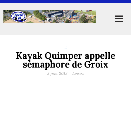
5
Kayak Quimper appelle
sémaphore de Groix
3 juin 2013
-
Loisirs