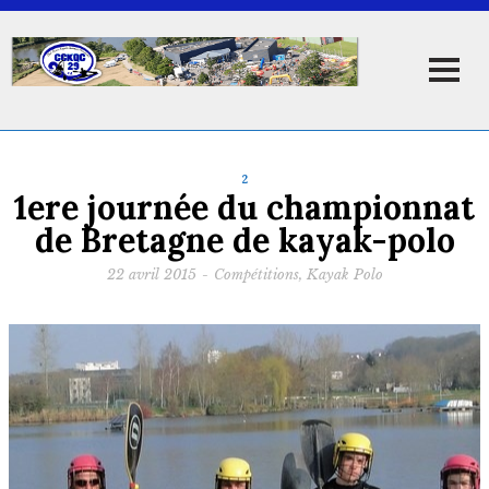
2
1ere journée du championnat
de Bretagne de kayak-polo
22 avril 2015
-
Compétitions
,
Kayak Polo