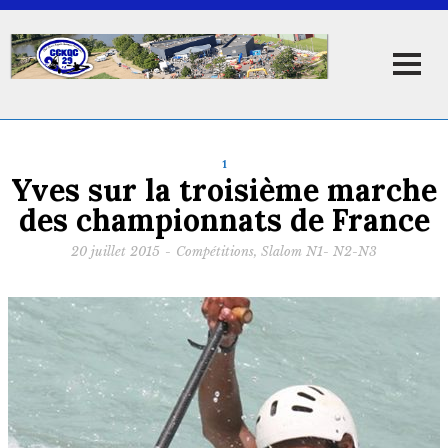
1
Yves sur la troisième marche
des championnats de France
20 juillet 2015
-
Compétitions
,
Slalom N1- N2-N3