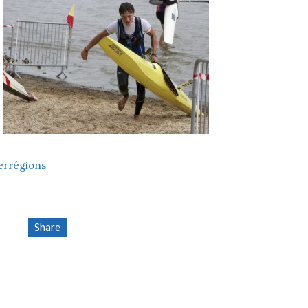
errégions
Share