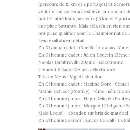
(parcours de 15 km et 2 portages) et Seniors
vent de sud soutenu s’est levé, annonçant d
ont terminé leurs parcours (15 km et 2 porta
une pluie battante. Mais cela n’a en rien e
ont pu se qualifier pour le Championnat de 
Les résultats en détail :
En K1 dame cadet : Camille Jonneaux 2ème 
En K1 homme cadet : Julien Douérin 13ème :
Nicolas Dambreville 20ème : sélectionné
Clément Salaün 23ème : sélectionné
Tristan Mens-Pégail : abandon
En C1 homme cadet : Maxime Doré : 6ème :
Mathis Deluzet (Pontivy) : 7ème : sélection
En C1 homme junior : Hugo Deluzet (Pontivy)
En K1 homme junior : Morgan L’Helguen : 5
Malo Lecué : abandon sur bris de matériel
En K1 homme senior : Xavier Le Gall- La Sa