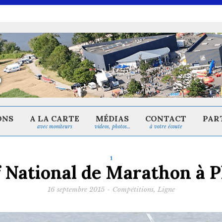
ONS
A LA CARTE
MÉDIAS
CONTACT
PAR
avec moniteurs
videos, photos…
à votre écoute
1
f National de Marathon à 
16 septembre 2015
-
Compétitions
,
Ligne