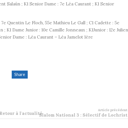
ent Salaün ; K1 Senior Dame : 7e Léa Caurant ; K1 Senior
7e Quentin Le Floch, 55e Mathieu Le Gall ; C1 Cadette : 5e
n ; K1 Dame Junior : 10e Camille Jonneaux ; K1Junior : 12e Julie
 Senior Dame : Léa Caurant – Léa Jamelot 1ère
Share
Article précédent
Retour à l'actualité
Slalom National 3 : Sélectif de Lochrist