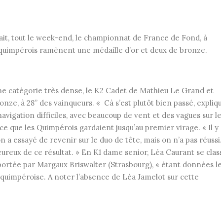
t, tout le week-end, le championnat de France de Fond, à
s quimpérois ramènent une médaille d’or et deux de bronze.
ne catégorie très dense, le K2 Cadet de Mathieu Le Grand et
nze, à 28” des vainqueurs. « Cà s’est plutôt bien passé, expliq
vigation difficiles, avec beaucoup de vent et des vagues sur l
ce que les Quimpérois gardaient jusqu’au premier virage. « Il y 
n a essayé de revenir sur le duo de tête, mais on n’a pas réussi
ureux de ce résultat. » En K1 dame senior, Léa Caurant se clas
rtée par Margaux Briswalter (Strasbourg), « étant données l
a quimpéroise. A noter l’absence de Léa Jamelot sur cette