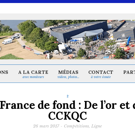
ONS
A LA CARTE
MÉDIAS
CONTACT
PAR
avec moniteurs
videos, photos…
à votre écoute
2
rance de fond : De l’or et 
CCKQC
26 mars 2017
-
Compétitions
,
Ligne