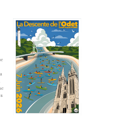
ue
e
a
.
se
es