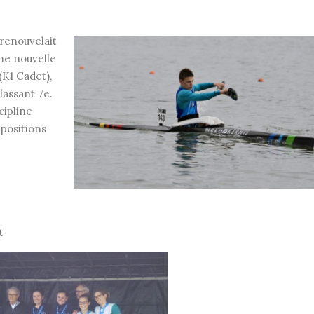
renouvelait
ne nouvelle
(K1 Cadet),
lassant 7e.
cipline
positions
t