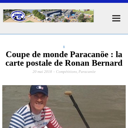
1
Coupe de monde Paracanöe : la
carte postale de Ronan Bernard
20 mai 2018
-
Compétitions
,
Paracanöe