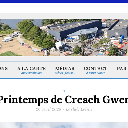
ONS
A LA CARTE
MÉDIAS
CONTACT
PAR
avec moniteurs
videos, photos…
à votre écoute
1
Printemps de Creach Gwe
26 avril 2023
-
Le club
,
Loisirs