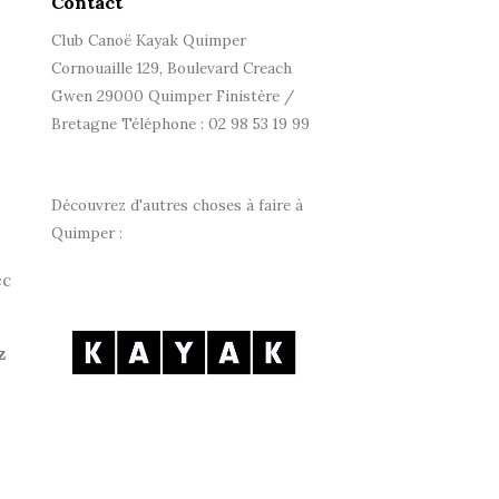
Contact
Club Canoë Kayak Quimper
Cornouaille 129, Boulevard Creach
Gwen 29000 Quimper Finistère /
Bretagne Téléphone : 02 98 53 19 99
Découvrez d'autres choses à faire à
Quimper :
ec
z