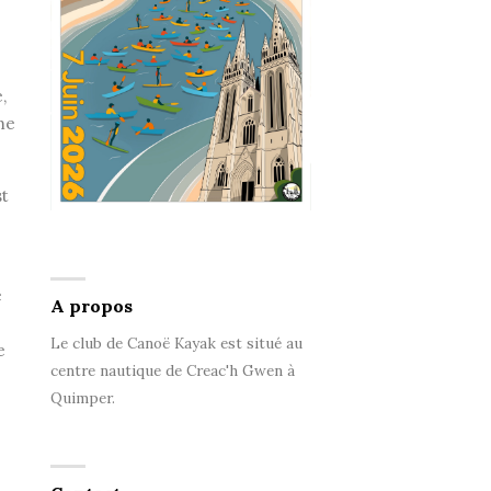
,
me
st
e
A propos
Le club de Canoë Kayak est situé au
e
centre nautique de Creac'h Gwen à
Quimper.
.