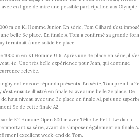
 avec en ligne de mire une possible participation aux Olympic
000 m en K1 Homme Junior. En série, Tom Gilhard s’est imposé
une belle 3e place. En finale A, Tom a confirmé sa grande for
y terminait à une solide 6e place.
le 1000 m en K1 Homme U16. Après une 4e place en série, il s’e
ouveau 4e. Une très belle expérience pour Jean, qui continue
currence relevée.
anguy ont encore répondu présents. En série, Tom prend la 2
’est ensuite illustré en finale B1 avec une belle 2e place. De
e haut niveau avec une 3e place en finale A1, puis une superb
ment 9e de cette finale A2.
 sur le K2 Homme Open 500 m avec Télio Le Petit. Le duo a
emportant sa série, avant de s’imposer également en finale A
onfirmer l’excellent week-end de Tom.