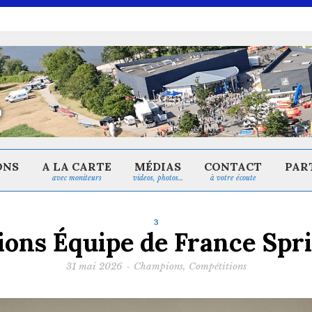
ONS
A LA CARTE
MÉDIAS
CONTACT
PAR
avec moniteurs
videos, photos…
à votre écoute
3
ions Équipe de France Spr
31 mai 2026
-
Champions
,
Compétitions