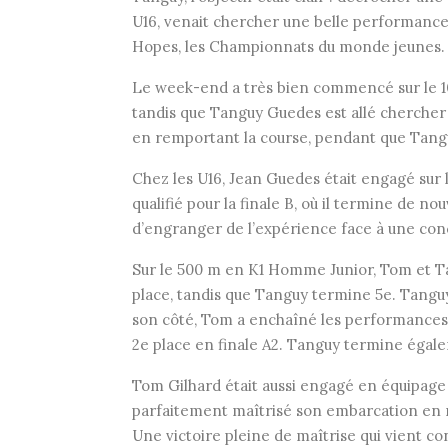
U16, venait chercher une belle performance
Hopes, les Championnats du monde jeunes.
Le week-end a très bien commencé sur le 1
tandis que Tanguy Guedes est allé chercher 
en remportant la course, pendant que Tangu
Chez les U16, Jean Guedes était engagé sur 
qualifié pour la finale B, où il termine de n
d’engranger de l’expérience face à une con
Sur le 500 m en K1 Homme Junior, Tom et T
place, tandis que Tanguy termine 5e. Tanguy s
son côté, Tom a enchaîné les performances d
2e place en finale A2. Tanguy termine égale
Tom Gilhard était aussi engagé en équipage
parfaitement maîtrisé son embarcation en r
Une victoire pleine de maîtrise qui vient c