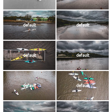
default
default
default
default
default
default