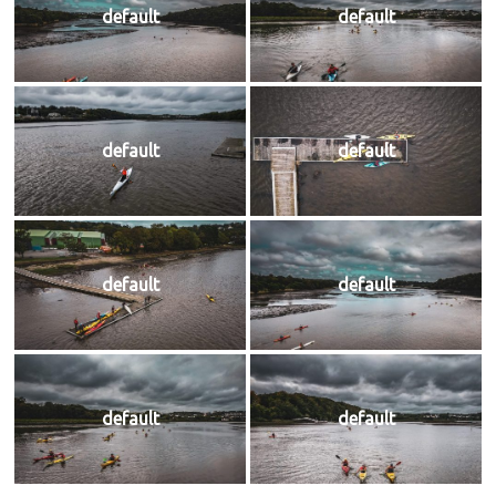
default
default
default
default
default
default
default
default