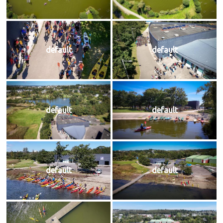
default
default
default
default
default
default