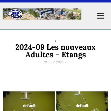
1
2024-09 Les nouveaux
Adultes – Etangs
13 avril 2025
-
default
default