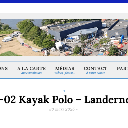
ONS
A LA CARTE
MÉDIAS
CONTACT
PAR
avec moniteurs
videos, photos…
à votre écoute
1
-02 Kayak Polo – Landern
30 mars 2025
-