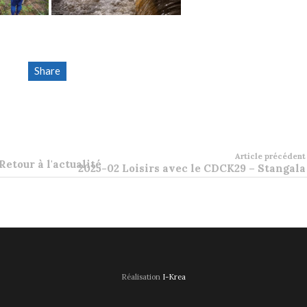
Share
Article précédent
Retour à l'actualité
2025-02 Loisirs avec le CDCK29 – Stangala
Réalisation
I-Krea