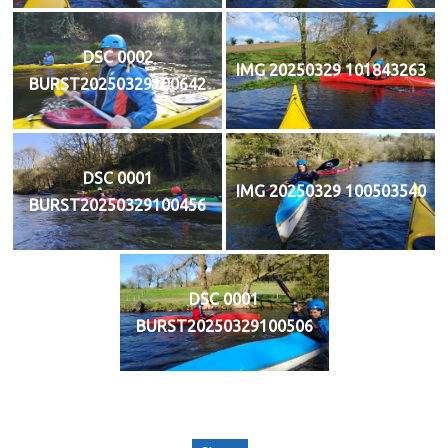
DSC 0002
IMG 20250329 101843263
BURST20250329100642
DSC 0001
IMG 20250329 100503540
BURST20250329100456
DSC 0001
BURST20250329100506