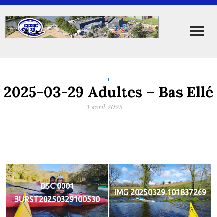
1
2025-03-29 Adultes – Bas Ellé
1 avril 2025
-
DSC 0001
IMG 20250329 101837269
BURST20250329100530