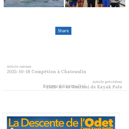
Share
Article suivant
2025-10-18 Compétion à Chateaulin
Article précédent
Retour à l'actualité
2025-10-05 Tournoi de Kayak Polo