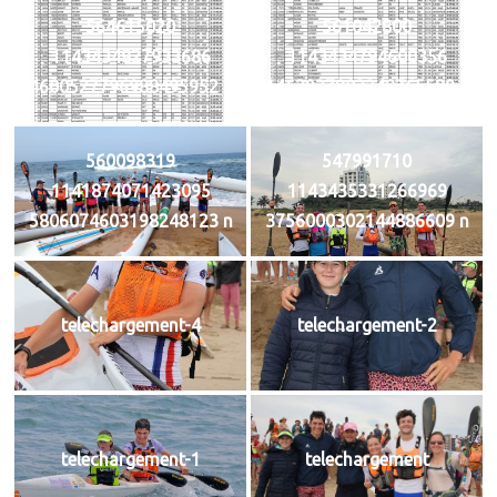
564615020
561042800
1143434827933686
1143434794600356
4600527796988495952 n
1462927903248765589 n
560098319
547991710
1141874071423095
1143435331266969
5806074603198248123 n
3756000302144886609 n
telechargement-4
telechargement-2
telechargement-1
telechargement