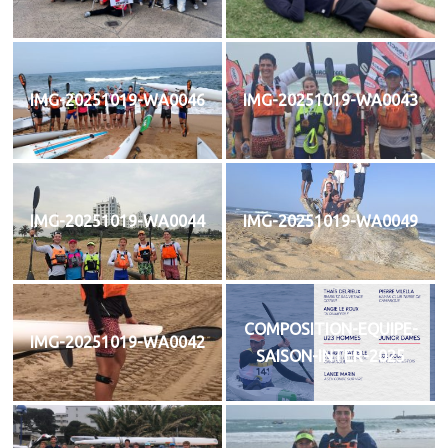
IMG-20251019-WA0046
IMG-20251019-WA0043
IMG-20251019-WA0044
IMG-20251019-WA0049
COMPOSITION-EQUIPE-
IMG-20251019-WA0042
SAISON-INTER-2025