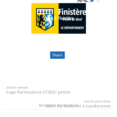
Logo 2 Finistère
Share
Article suivant
Logo Partenaires CCKQC petits
Article précédent
Retour à l'actualité
2026-02-14 Sortie à Landerneau