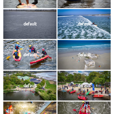
default
default
default
default
default
default