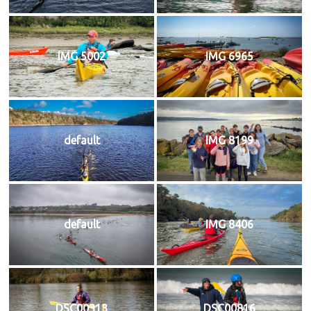
IMG 5002
IMG 6965
default
IMG 8199
default
IMG 8406
DSC00313
DSC00816