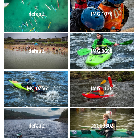
default
IMG 1076
default
IMG 0695
IMG 0756
IMG 1156
default
DSC00302