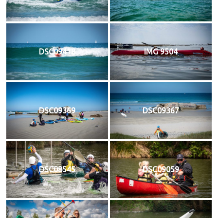
DSC09418
IMG 9504
DSC09369
DSC09367
DSC08545
DSC09059