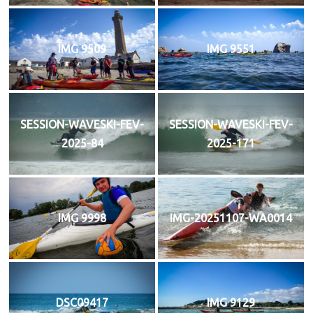
IMG 9509
IMG 9551
SESSION-WAVESKI-FEV-
SESSION-WAVESKI-FEV-
2025-84
2025-171
IMG 9998
IMG-20251107-WA0014
DSC09417
IMG 9129