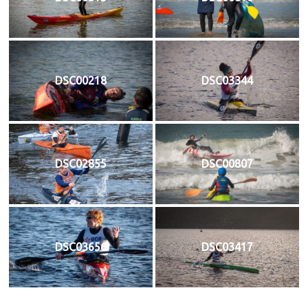
DSC00218
DSC03344
DSC02855
DSC00807
DSC03656
DSC03417