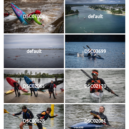
DSC07008
default
default
DSC03699
DSC02065
DSC02170
DSC00828
DSC02061