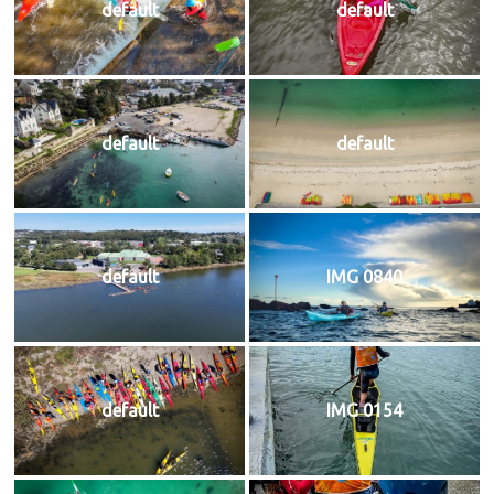
default
default
default
default
default
IMG 0840
default
IMG 0154