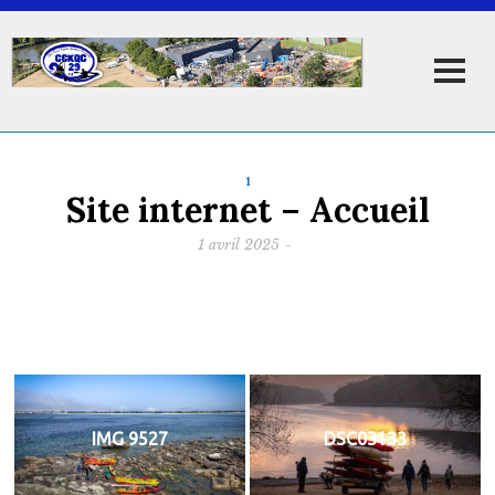
1
Site internet – Accueil
1 avril 2025
-
IMG 9527
DSC03133