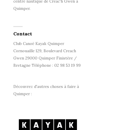
centre nautique de Creac'h Gwen à
Quimper.
Contact
Club Canoë Kayak Quimper
Cornouaille 129, Boulevard Creach
Gwen 29000 Quimper Finistère /
Bretagne Téléphone : 02 98 53 19 99
Découvrez d'autres choses à faire à
Quimper :