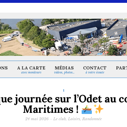
ONS
A LA CARTE
MÉDIAS
CONTACT
PAR
avec moniteurs
videos, photos…
à votre écoute
1
ue journée sur l’Odet au c
Maritimes !
24 mai 2026
-
Le club
,
Loisirs
,
Randonnée