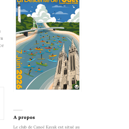
s
es
ce
A propos
Le club de Canoë Kayak est situé au