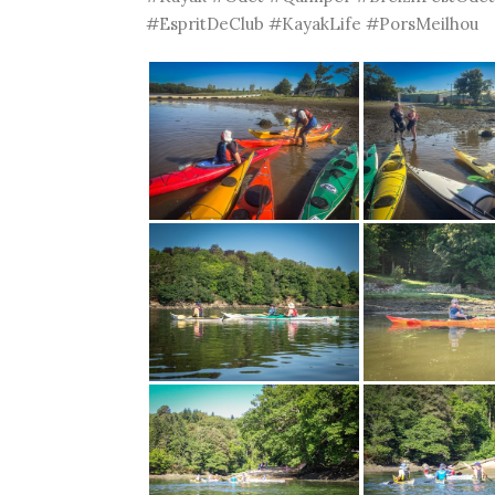
#EspritDeClub #KayakLife #PorsMeilhou