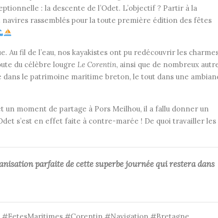
ionnelle : la descente de l’Odet. L’objectif ? Partir à la
navires rassemblés pour la toute première édition des fêtes
 Au fil de l’eau, nos kayakistes ont pu redécouvrir les charme
route du célèbre lougre
Le Corentin
, ainsi que de nombreux autr
e dans le patrimoine maritime breton, le tout dans une ambian
t un moment de partage à Pors Meilhou, il a fallu donner un
t s’est en effet faite à contre-marée ! De quoi travailler les
anisation parfaite de cette superbe journée qui restera dans
#FetesMaritimes #Corentin #Navigation #Bretagne