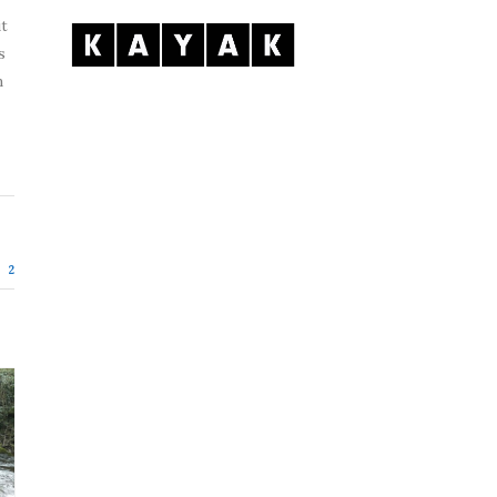
it
s
m
2