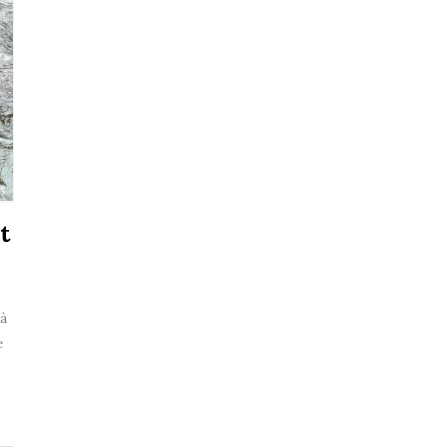
t
 à
e