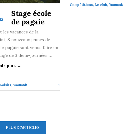
Compétitions
,
Le club
,
Yaouank
Stage école
de pagaie
22
 les vacances de la
nt, 8 nouveaux jeunes de
 de pagaie sont venus faire un
tage de 3 demi-journées …
oir plus →
Loisirs
,
Yaouank
1
PLUS D'ARTICLES