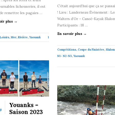
C’était aujourd’hui que ça se passa
urnables lichouseries, il est
! Lieu : Landerneau Événement : Le
de remettre les pagaies …
Walters d’Or – Canoë-Kayak Slalo
oir plus →
Participants : 18 …
En savoir plus →
Loisirs
,
Mer
,
Rivière
,
Yaouank
1
Compétitions
,
Coupe du Finistère
,
Slalom
N1- N2-N3
,
Yaouank
Youanks –
Saison 2023
3