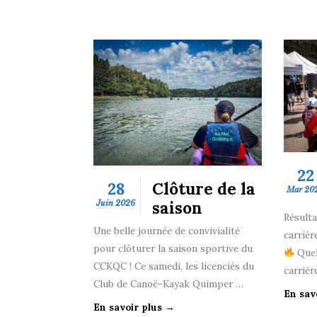
22
28
Clôture de la
Mar 20
saison
Juin 2026
Résulta
Une belle journée de convivialité
carrièr
pour clôturer la saison sportive du
Quel
CCKQC ! Ce samedi, les licenciés du
carrièr
Club de Canoë-Kayak Quimper …
En sav
En savoir plus →