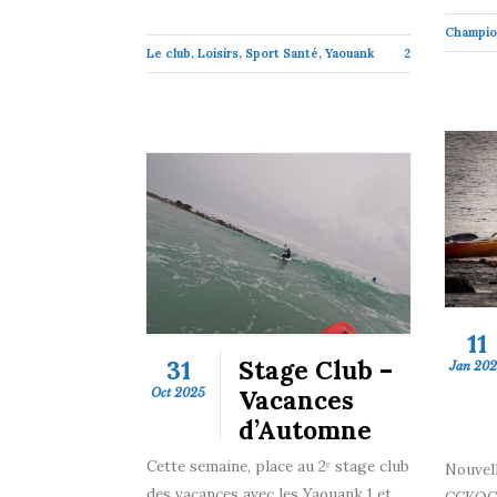
Champio
Le club
,
Loisirs
,
Sport Santé
,
Yaouank
2
11
31
Stage Club –
Jan 20
Vacances
Oct 2025
d’Automne
Cette semaine, place au 2ᵉ stage club
Nouvell
des vacances avec les Yaouank 1 et
CCKQC !