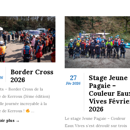
Border Cross
27
Stage Jeune
2026
26
Pagaie –
Fév 2026
ts – Border Cross de la
Couleur Eau
e de Kerrous (3ème édition)
Vives Févrie
le journée incroyable à la
2026
e de Kerrous !
…
Le stage Jeune Pagaie – Couleur
oir plus →
Eaux Vives s’est déroulé sur trois