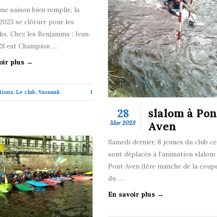
ne saison bien remplie, la
2023 se clôture pour les
s. Chez les Benjamins : Jean
S est Champion …
oir plus →
tions
,
Le club
,
Yaouank
1
28
slalom à Pon
Aven
Mar 2023
Samedi dernier, 8 jeunes du club ce
sont déplacés à l’animation slalom
Pont Aven (1ère manche de la coup
du …
En savoir plus →