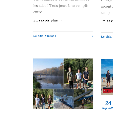
les ados ! Trois jours bien remplis
inconto
entre …
temps 
En savoir plus →
En sav
Le club
,
Yaouank
2
Le club
,
24
Sep 202