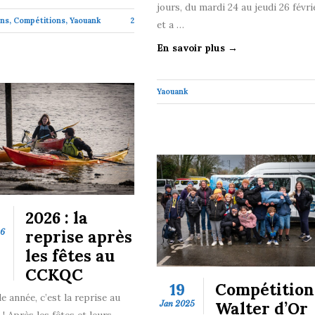
jours, du mardi 24 au jeudi 26 févrie
ns
,
Compétitions
,
Yaouank
2
et a …
En savoir plus →
Yaouank
2026 : la
reprise après
26
les fêtes au
CCKQC
19
Compétition 
e année, c’est la reprise au
Walter d’Or
Jan 2025
 Après les fêtes et leurs