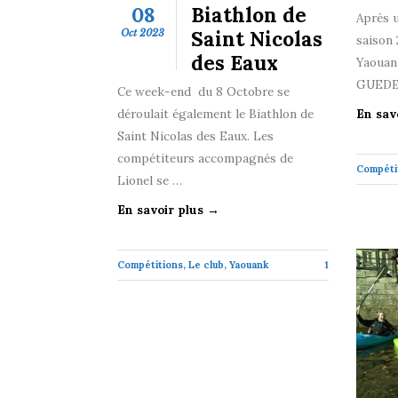
08
Biathlon de
Après u
Saint Nicolas
Oct 2023
saison 
des Eaux
Yaouank
GUEDE
Ce week-end du 8 Octobre se
déroulait également le Biathlon de
En sav
Saint Nicolas des Eaux. Les
compétiteurs accompagnés de
Compéti
Lionel se …
En savoir plus →
Compétitions
,
Le club
,
Yaouank
1